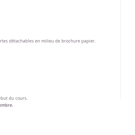
artes détachables en milieu de brochure papier.
ébut du cours.
embre.
.