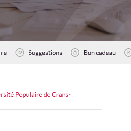
ire
Suggestions
Bon cadeau
rsité Populaire de Crans-