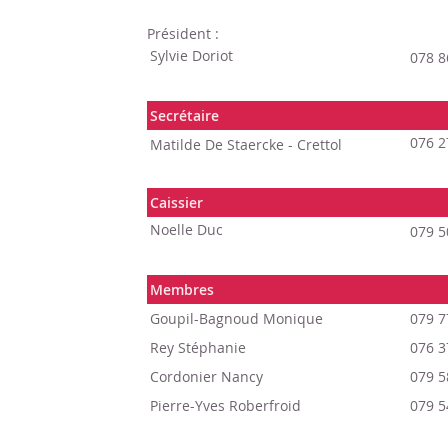
Président :
Sylvie Doriot
078 8
Secrétaire
076 2
Matilde De Staercke - Crettol
Caissier
Noelle Duc
079 5
Membres
Goupil-Bagnoud Monique
079 7
Rey Stéphanie
076 3
Cordonier Nancy
079 5
Pierre-Yves Roberfroid
079 5