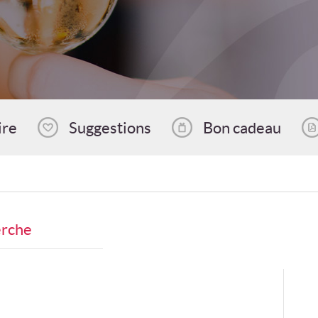
ire
Suggestions
Bon cadeau
erche