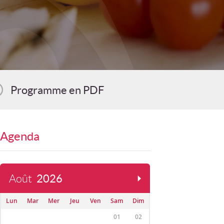
Programme en PDF
Agenda
Août
2026
Lun
Mar
Mer
Jeu
Ven
Sam
Dim
01
02