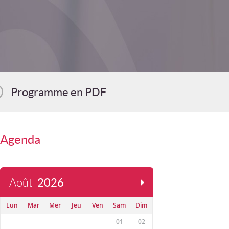
Programme en PDF
Agenda
Août
2026
Lun
Mar
Mer
Jeu
Ven
Sam
Dim
01
02