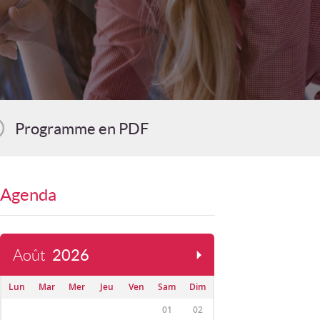
Programme en PDF
Agenda
Août
2026
Lun
Mar
Mer
Jeu
Ven
Sam
Dim
01
02