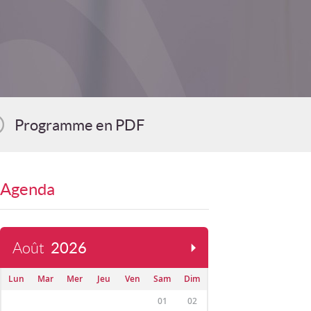
Programme en PDF
Agenda
Août
2026
Lun
Mar
Mer
Jeu
Ven
Sam
Dim
01
02